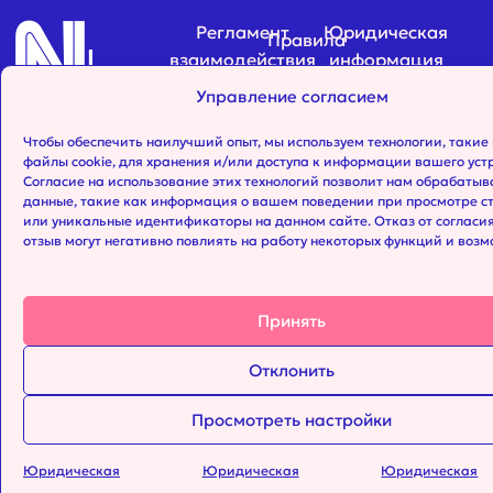
Nить
Регламент
Юридическая
Правила
взаимодействия
информация
размещения
ЖУРНАЛ
с редакцией
анонсов
Управление согласием
magazine
©
Ди
ДЛЯ
Nити
мероприятий
2025
разр
РУССКОГОВОРЯЩИХ
Чтобы обеспечить наилучший опыт, мы используем технологии, такие
Nить.
EUGE
файлы cookie, для хранения и/или доступа к информации вашего уст
НА ЮГЕ
Согласие на использование этих технологий позволит нам обрабатыв
Все
ФРАНЦИИ
данные, такие как информация о вашем поведении при просмотре с
права
или уникальные идентификаторы на данном сайте. Отказ от согласия
отзыв могут негативно повлиять на работу некоторых функций и возм
защищены
Принять
Отклонить
Просмотреть настройки
Юридическая
Юридическая
Юридическая